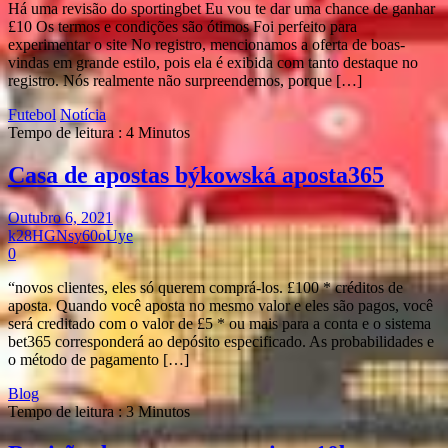
Há uma revisão do sportingbet Eu vou te dar uma chance de ganhar
£10 Os termos e condições são ótimos Foi perfeito para
experimentar o site No registro, mencionamos a oferta de boas-
vindas em grande estilo, pois ela é exibida com tanto destaque no
registro. Nós realmente não surpreendemos, porque […]
Futebol
Notícia
Tempo de leitura : 4 Minutos
Casa de apostas býkowská aposta365
Outubro 6, 2021
k28HGNsy60oUye
0
“novos clientes, eles só querem comprá-los. £100 * créditos de
aposta. Quando você aposta no mesmo valor e eles são pagos, você
será creditado com o valor de £5 * ou mais para a conta e o sistema
bet365 corresponderá ao depósito especificado. As probabilidades e
o método de pagamento […]
Blog
Tempo de leitura : 3 Minutos