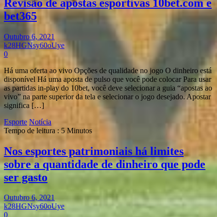
Revisão de apostas esportivas 10bet.com e
bet365
Outubro 6, 2021
k28HGNsy60oUye
0
Há uma oferta ao vivo Opções de qualidade no jogo O dinheiro está
disponível Há uma aposta de pulso que você pode colocar Para usar
as partidas in-play do 10bet, você deve selecionar a guia “apostas ao
vivo” na parte superior da tela e selecionar o jogo desejado. Apostar
significa […]
Esporte
Notícia
Tempo de leitura : 5 Minutos
Nos esportes patrimoniais há limites
sobre a quantidade de dinheiro que pode
ser gasto
Outubro 6, 2021
k28HGNsy60oUye
0