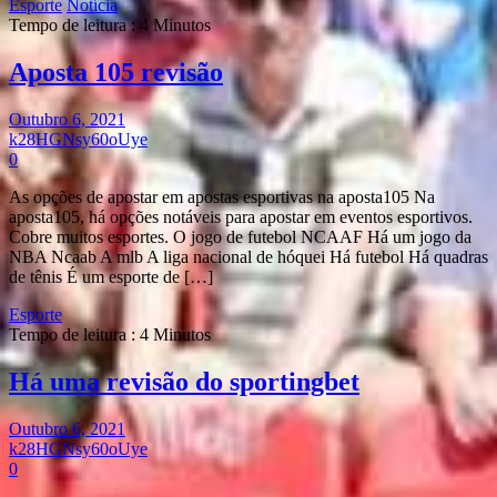
Esporte
Notícia
Tempo de leitura : 4 Minutos
Aposta 105 revisão
Outubro 6, 2021
k28HGNsy60oUye
0
As opções de apostar em apostas esportivas na aposta105 Na
aposta105, há opções notáveis para apostar em eventos esportivos.
Cobre muitos esportes. O jogo de futebol NCAAF Há um jogo da
NBA Ncaab A mlb A liga nacional de hóquei Há futebol Há quadras
de tênis É um esporte de […]
Esporte
Tempo de leitura : 4 Minutos
Há uma revisão do sportingbet
Outubro 6, 2021
k28HGNsy60oUye
0