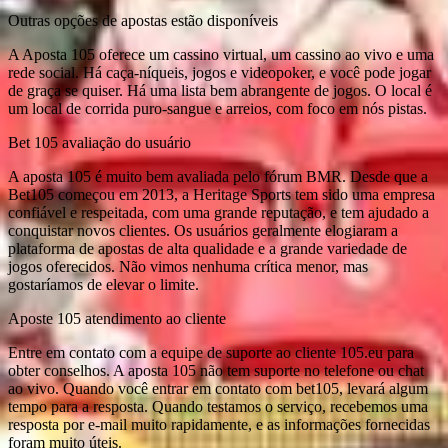
Outras opções de apostas estão disponíveis
A Aposta 105 oferece um cassino virtual, um cassino ao vivo e uma
rede social. Há caça-níqueis, jogos e videopoker, e você pode jogar
de graça se quiser. Há uma lista bem abrangente de jogos. O local é
um local de corrida puro-sangue e arreios, com foco em nós pistas.
Bet 105 avaliação do usuário
A aposta 105 é muito bem avaliada pelo fórum BMR. Desde que a
Bet105 começou em 2013, a Heritage Sports tem sido uma empresa
confiável e respeitada, com uma grande reputação, e tem ajudado a
conquistar novos clientes. Os usuários geralmente elogiaram a
plataforma de apostas de alta qualidade e a grande variedade de
jogos oferecidos. Não vimos nenhuma crítica menor, mas
gostaríamos de elevar o limite.
Aposte 105 atendimento ao cliente
Entre em contato com a equipe de suporte ao cliente 105.eu para
obter conselhos. A aposta 105 não tem suporte no telefone ou chat
ao vivo. Quando você entrar em contato com bet105, levará algum
tempo para a resposta. Quando testamos o serviço, recebemos uma
resposta por e-mail muito rapidamente, e as informações fornecidas
foram muito úteis.