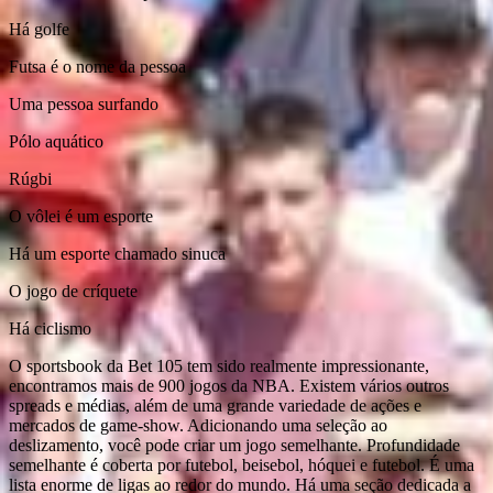
Há golfe
Futsa é o nome da pessoa
Uma pessoa surfando
Pólo aquático
Rúgbi
O vôlei é um esporte
Há um esporte chamado sinuca
O jogo de críquete
Há ciclismo
O sportsbook da Bet 105 tem sido realmente impressionante,
encontramos mais de 900 jogos da NBA. Existem vários outros
spreads e médias, além de uma grande variedade de ações e
mercados de game-show. Adicionando uma seleção ao
deslizamento, você pode criar um jogo semelhante. Profundidade
semelhante é coberta por futebol, beisebol, hóquei e futebol. É uma
lista enorme de ligas ao redor do mundo. Há uma seção dedicada a