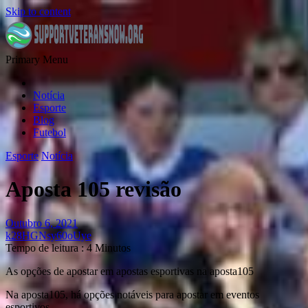
Skip to content
Primary Menu
Notícia
Esporte
Blog
Futebol
Esporte
Notícia
Aposta 105 revisão
Outubro 6, 2021
k28HGNsy60oUye
Tempo de leitura : 4 Minutos
As opções de apostar em apostas esportivas na aposta105
Na aposta105, há opções notáveis para apostar em eventos
esportivos.