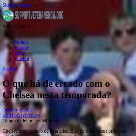
Skip to content
Primary Menu
Notícia
Esporte
Blog
Futebol
Esporte
O que há de errado com o
Chelsea nesta temporada?
Outubro 6, 2021
k28HGNsy60oUye
Tempo de leitura : 6 Minutos
Chelsea está no meio de uma crise. Eles perderam seus principais