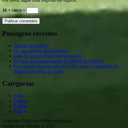
Por favor, digite uma resposta em dígitos:
16 + cinco =
Postagens recentes
Aposta 105 revisão
Há uma revisão do sportingbet
Casa de apostas býkowská aposta365
Revisão de apostas esportivas 10bet.com e bet365
Nos esportes patrimoniais há limites sobre a quantidade de
dinheiro que pode ser gasto
Categorias
Blog
Esporte
Futebol
Notícia
Copyright Todos os direitos reservados
Quarta-feira Outubro 6, 2021