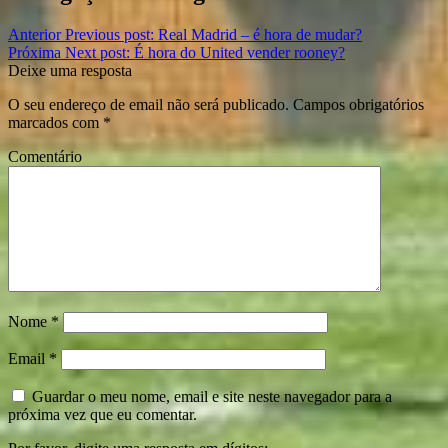
Anterior
Previous post:
Real Madrid – é hora de mudar?
Próxima
Next post:
É hora do United vender rooney?
Deixe uma resposta
O seu endereço de email não será publicado.
Campos obrigatórios
marcados com
*
Comentário
Nome
*
Email
*
Guardar o meu nome, email e site neste navegador para a
próxima vez que eu comentar.