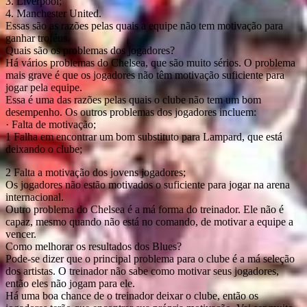
3. Liverpool;
4. Manchester United.
Essas são as razões pelas quais a equipe não tem motivação para
ganhar troféus.
Quais são os problemas dos jogadores?
Há vários problemas do Chelsea, que são muito sérios. O problema
mais grave é que os jogadores não têm motivação suficiente para
jogar pela equipe.
Essa é uma das razões pelas quais o clube não tem um bom
desempenho. Os outros problemas dos jogadores incluem:
· Falta de motivação;
1 Falha em encontrar um bom substituto para Lampard, que está
deixando o clube;
2 Falta a motivação dos jovens jogadores;
Os jogadores não estão motivados o suficiente para jogar na arena
internacional.
Outro problema do Chelsea é a má forma do treinador. Ele não é
capaz, mesmo quando não está no comando, de motivar a equipe a
vencer.
Como melhorar os resultados dos Blues?
Pode-se dizer que o principal problema para o clube é a má seleção
dos artistas. O treinador não sabe como motivar seus jogadores,
então eles não jogam para ele.
Há uma boa chance de o treinador deixar o clube, então os