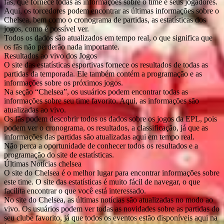
fãs, que fornece todas as informações sobre o time e seus jogadores.
Aqui, os torcedores podem encontrar as últimas informações sobre o
Chelsea, bem como o cronograma de partidas, as estatísticas dos
jogos, como é possível ver.
Todos os dados são atualizados em tempo real, o que significa que
os fãs não perderão nada importante.
Resultados ao vivo dos Jogos
O site das estatísticas esportivas fornece os resultados de todas as
partidas da temporada. Ele também contém a programação e as
informações sobre os próximos jogos.
Na seção “Chelsea”, os usuários podem encontrar todas as
informações sobre seu time favorito. Aqui, as informações são
atualizadas ao vivo.
Os fãs podem descobrir todos os dados sobre os jogos da EPL, pois
podem ver o cronograma, os resultados, a classificação, já que as
informações das partidas são atualizadas aqui em tempo real.
Não perca a oportunidade de conhecer todos os resultados e a
programação do site de estatísticas.
Últimas Notícias chelsea
O site do Chelsea é o melhor lugar para encontrar informações sobre
este time. O site das estatísticas é muito fácil de navegar, o que
facilita encontrar o que você está interessado.
No site do Chelsea, as últimas notícias são atualizadas no modo ao
vivo. Os usuários podem ver todas as novidades sobre as partidas do
seu clube favorito, já que todos os eventos estão disponíveis aqui na