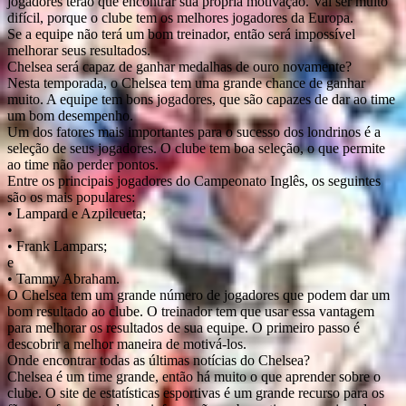
jogadores terão que encontrar sua própria motivação. Vai ser muito
difícil, porque o clube tem os melhores jogadores da Europa.
Se a equipe não terá um bom treinador, então será impossível
melhorar seus resultados.
Chelsea será capaz de ganhar medalhas de ouro novamente?
Nesta temporada, o Chelsea tem uma grande chance de ganhar
muito. A equipe tem bons jogadores, que são capazes de dar ao time
um bom desempenho.
Um dos fatores mais importantes para o sucesso dos londrinos é a
seleção de seus jogadores. O clube tem boa seleção, o que permite
ao time não perder pontos.
Entre os principais jogadores do Campeonato Inglês, os seguintes
são os mais populares:
• Lampard e Azpilcueta;
•
• Frank Lampars;
e
• Tammy Abraham.
O Chelsea tem um grande número de jogadores que podem dar um
bom resultado ao clube. O treinador tem que usar essa vantagem
para melhorar os resultados de sua equipe. O primeiro passo é
descobrir a melhor maneira de motivá-los.
Onde encontrar todas as últimas notícias do Chelsea?
Chelsea é um time grande, então há muito o que aprender sobre o
clube. O site de estatísticas esportivas é um grande recurso para os