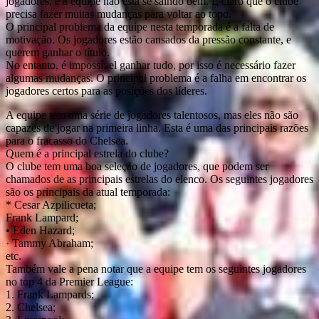
jogadores, e a equipe não está se saindo bem. É claro que o clube
precisa fazer muitas mudanças para voltar ao topo.
O principal problema da equipe nesta temporada é a falta de
motivação. Os jogadores estão cansados da pressão constante, e
querem ganhar o título.
No entanto, é impossível ganhar tudo, por isso é necessário fazer
algumas mudanças. O principal problema é a falha em encontrar os
jogadores certos para as posições dos líderes.
A equipe tem uma série de jogadores talentosos, mas eles não são
capazes de jogar na primeira linha. Esta é uma das principais razões
para o fracasso do Chelsea.
Quem é a principal estrela do clube?
O clube tem uma boa seleção de jogadores, que podem ser
chamados de as principais estrelas do elenco. Os seguintes jogadores
são os principais da atual temporada:
* Cesar Azpilicueta;
Frank Lampard;
• Eden Hazard;
· Tammy Abraham;
etc.
Também vale a pena notar que a equipe tem os seguintes jogadores
no top 4 da Premier League:
1. Frank Lampards;
2. Chelsea;