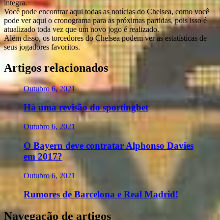
íntegra.
Você pode encontrar aqui todas as notícias do Chelsea, como você
pode ver aqui o cronograma para as próximas partidas, pois isso é
atualizado toda vez que um novo jogo é realizado.
Além disso, os torcedores do Chelsea podem ver as estatísticas de
seus jogadores favoritos.
Artigos relacionados
Outubro 6, 2021
Há uma revisão do sportingbet
Outubro 6, 2021
O Bayern deve contratar Alphonso Davies
em 2017?
Outubro 6, 2021
Rumores de Barcelona e Real Madrid!
Navegação de artigos