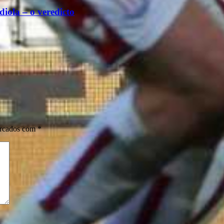
ola – o veredicto
arcados com
*