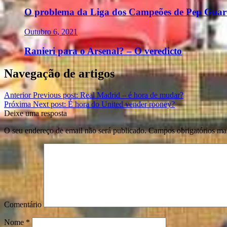
O problema da Liga dos Campeões de Pep Guardi
Outubro 6, 2021
Ranieri para o Arsenal? – O veredicto
Navegação de artigos
Anterior
Previous post:
Real Madrid – é hora de mudar?
Próxima
Next post:
É hora do United vender rooney?
Deixe uma resposta
O seu endereço de email não será publicado.
Campos obrigatórios m
Comentário
Nome
*