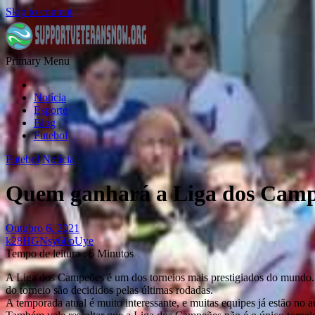
Skip to content
Primary Menu
Notícia
Esporte
Blog
Futebol
Futebol
Notícia
Quem ganhará a Liga dos Camp
Outubro 6, 2021
k28HGNsy60oUye
Tempo de leitura : 6 Minutos
A Liga dos Campeões é um dos torneios mais prestigiados do mundo. É
do torneio são decididos pelas últimas rodadas.
A temporada atual é muito interessante, e muitas equipes já estão no 