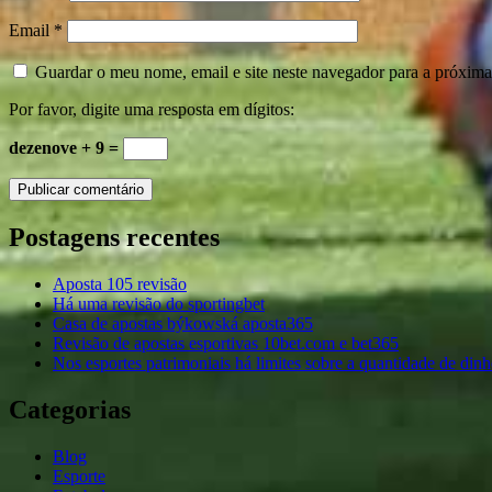
Email
*
Guardar o meu nome, email e site neste navegador para a próxima
Por favor, digite uma resposta em dígitos:
dezenove + 9 =
Postagens recentes
Aposta 105 revisão
Há uma revisão do sportingbet
Casa de apostas býkowská aposta365
Revisão de apostas esportivas 10bet.com e bet365
Nos esportes patrimoniais há limites sobre a quantidade de dinh
Categorias
Blog
Esporte