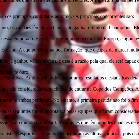
o de clubes que atrai a atenção dos torcedores. A Liga Europa também
ão os principais candidatos ao título. Os principais concorrentes são:
no, os catalães têm boas chances de ganhar o título da Champions. Eles
nesta temporada. Eles já conseguiram vencer a Liga Europa, e agora es
este ano. A equipe tem uma boa formação, que é capaz de marcar muito
ube já ganhou vários troféus, e essa é a razão pela qual ele será capaz 
dalhas de ouro.
as esportivas. Aqui, você pode encontrar os resultados e estatísticas de
pes que são consideradas com chance de entrar na Copa dos Campeões. 
aram, e ambos perderam. No entanto, a primeira partida não foi o fim 
adas seguintes foram derrotados pelas equipes que foram consideradas
atalães.
ntes do mundo do futebol. As equipes que têm grandes chances de entr
ísticas esportivas. Aqui você encontrará as últimas notícias, pois os r