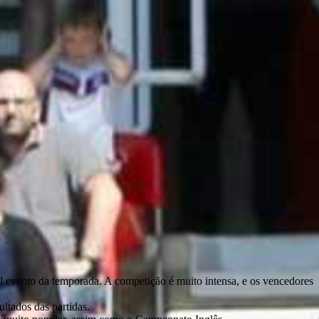
l evento da temporada. A competição é muito intensa, e os vencedores
ultados das partidas.