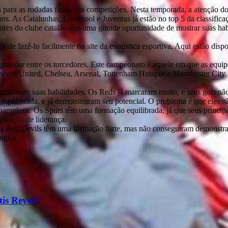
s para as rodadas finais das competições. Nesta temporada, a atenção do
. As Catalunhas, Liverpool e Juventus já estão no top 5 da classifica
res do clube catalão têm uma grande oportunidade de mostrar suas habil
ode fazê-lo facilmente no site da estatística esportiva. Aqui estão dispo
 popular entre os torcedores. Este campeonato é aquele em que as equ
chester United, Chelsea, Arsenal, Tottenham Hotspur e Manchester City.
ostraram suas habilidades. Os Reds já marcaram muito, e seus gols não
ilibrada, e já demonstraram seu potencial. O problema é que eles não
ampions. Os Spurs têm uma formação equilibrada, já que seus principai
posição de liderança.
s Red Devils têm uma formação forte, mas não conseguiram demonstrar
nglês.
tis Reyes?