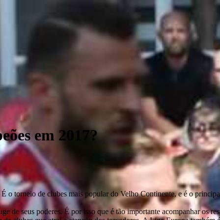
eões em 2017?
 o torneio de clubes mais popular do Velho Continente, e é o principa
auge de seus poderes. É por isso que é tão importante acompanhar os res