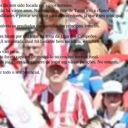
s fãs tem sido focada em vários torneios.
ção há vários anos. No entanto, o time de Turim tem a chance de
idades e provar seu valor para os torcedores, já que é seu principal
níveis os resultados das partidas dos principais torneios.
ipes lutam por um lugar na zona da Liga dos Campeões.
 A temporada atual foi bastante bem sucedida, e muito tem sido
 vão parar.
 foram capazes de mostrá-lo no cenário internacional.
s jogadores são capazes de jogar em várias posições. No entanto,
 todo o seu potencial.