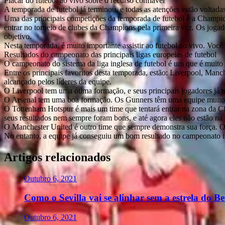
Placar do futebol ao vivo sobre o recurso confiável
A temporada de futebol já terminou, e todas as atenções estão voltada
Uma das principais competições da temporada de futebol é a Champions
entrar no torneio de clubes da Champions pela primeira vez. Os jogado
objetivo.
Nesta temporada, é muito importante assistir ao futebol ao vivo. Você p
Resultados do campeonato das principais ligas europeias de futebol
O campeonato do sistema da liga inglesa de futebol é um que é muito
Entre os principais favoritos desta temporada, estão: Liverpool, Man
alcançado pelos líderes da equipe.
O Liverpool tem uma ótima formação, e seus principais jogadores já m
O Arsenal tem uma boa formação. Os Gunners têm uma equipe muito equ
O Tottenham Hotspur é mais um time que tentará entrar na zona da Ch
seus resultados nem sempre foram bons, e até agora eles não estão na 
O Manchester United é outro time que sempre demonstra sua força. O
No entanto, a equipe já conseguiu um bom resultado no campeonato i
Artigos relacionados
Outubro 6, 2021
Como o Sevilla vai se alinhar sem a estrela do Be
Outubro 6, 2021