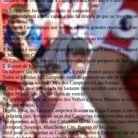
Também vale ressaltar que a Liga dos Campeões não é o único tornei
Os 5 melhores favoritos ao título de campeão
A temporada está a todo vapor, e não há dúvida de que os favoritos ser
1. Barcelona
Barcelona é uma equipe que sempre mostrou grandes resultados. Este a
2. Liverpool
Os Merseysiders são os principais candidatos ao troféu dos Campeões 
3. Juventus
A Juventus é uma grande equipe que pode ganhar o troféu de campeã 
4. Manchester City
Os Citizens são o time que é considerado o mais perigoso da liga. O cl
5. Bayern de Munique
Os bávaros são os atuais campeões, e estão prontos para a luta por me
Todas as partidas da Champions estão disponíveis no site de estatístic
Últimas notícias sobre a Copa dos Campeões e Liga Europa
O início da atual temporada foi bastante bem sucedido para as equi
Velho Mundo não são tão fáceis de vencer.
Na primeira rodada, as equipes dos Velhos e Novos Mundos se encontr
próxima rodada.
Depois disso, os Antigos Campeões ficaram na Copa Europa, e nas rod
à próxima fase, e então as taças dos Campeões foram vencidas pelos c
No momento, as Copas dos Campeões são as competições mais interessa
Liverpool, Juventus, Manchester City, Bayern de Munique.
Você pode acompanhar as Copas dos Campeões e Europa no site de estat