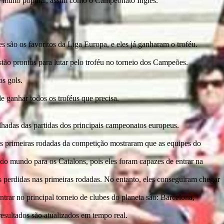
 é muito popular, assim como o Campeonato Inglês.
 são os favoritos da Liga Europa, e eles já ganharam o troféu.
tão prontos para lutar pelo troféu no torneio dos Campeões.
s gols.
de ganhar todos os troféus que precisa.
talhadas das partidas dos principais campeonatos europeus.
As primeiras rodadas da competição mostraram que as equipes do
do mundo para os Catalons, pois eles foram capazes de entrar na
 perdidas nas primeiras rodadas. No entanto, eles conseguiram chegar
ar no principal torneio de clubes do planeta são: Barcelona,
esultados são atualizados em tempo real.