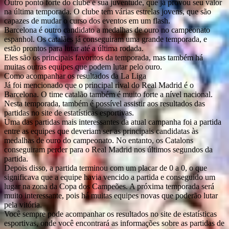
Outro ponto forte do clube é sua juventude, que já provou seu valor
na última temporada. O clube tem várias estrelas jovens, que são
capazes de mudar o curso dos eventos em um flash.
Barcelona é outro candidato a medalhas de ouro no campeonato
espanhol. Os catalães já conseguiram uma grande temporada, e
estão prontos para lutar até a última rodada.
Eles são os principais favoritos da temporada, mas também há
muitas outras equipes que podem lutar pelo ouro.
Como acompanhar os resultados da La Liga
Já foi mencionado que o principal rival do Real Madrid é o
Barcelona. O time catalão também é muito forte a nível nacional.
Nesta temporada, também é possível assistir aos resultados das
partidas no site de estatísticas esportivas.
Uma das partidas mais interessantes da atual campanha foi a partida
entre as equipes que deveriam ser as principais candidatas às
medalhas de ouro do campeonato. No entanto, os Catalons
conseguiram perder para o Real Madrid nos últimos segundos da
partida.
Depois disso, a partida terminou com um placar de 0 a 0, o que
significava que a equipe havia vencido a partida e conseguido um
lugar na zona da Copa dos Campeões. A próxima temporada será
muito interessante, pois há muitas equipes novas que poderão lutar
pela vitória.
Você sempre pode acompanhar os resultados no site de estatísticas
esportivas, onde você encontrará as informações sobre as partidas de