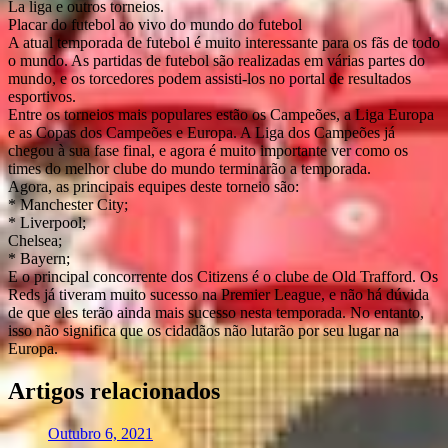
La liga e outros torneios.
Placar do futebol ao vivo do mundo do futebol
A atual temporada de futebol é muito interessante para os fãs de todo
o mundo. As partidas de futebol são realizadas em várias partes do
mundo, e os torcedores podem assisti-los no portal de resultados
esportivos.
Entre os torneios mais populares estão os Campeões, a Liga Europa
e as Copas dos Campeões e Europa. A Liga dos Campeões já
chegou à sua fase final, e agora é muito importante ver como os
times do melhor clube do mundo terminarão a temporada.
Agora, as principais equipes deste torneio são:
* Manchester City;
* Liverpool;
Chelsea;
* Bayern;
E o principal concorrente dos Citizens é o clube de Old Trafford. Os
Reds já tiveram muito sucesso na Premier League, e não há dúvida
de que eles terão ainda mais sucesso nesta temporada. No entanto,
isso não significa que os cidadãos não lutarão por seu lugar na
Europa.
Artigos relacionados
Outubro 6, 2021