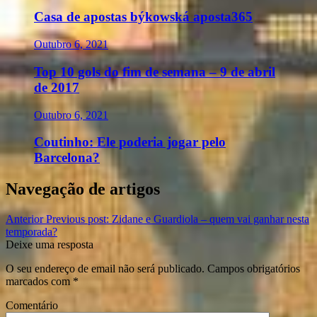
Casa de apostas býkowská aposta365
Outubro 6, 2021
Top 10 gols do fim de semana – 9 de abril
de 2017
Outubro 6, 2021
Coutinho: Ele poderia jogar pelo
Barcelona?
Navegação de artigos
Anterior
Previous post:
Zidane e Guardiola – quem vai ganhar nesta
temporada?
Deixe uma resposta
O seu endereço de email não será publicado.
Campos obrigatórios
marcados com
*
Comentário