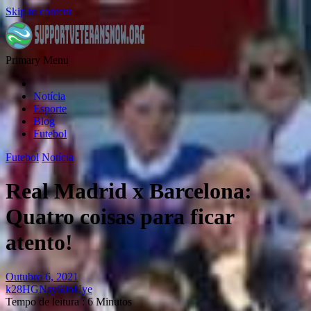
Skip to content
Primary Menu
Notícia
Esporte
Blog
Futebol
Futebol
Notícia
Real Madrid x Barcelona:
Quatro coisas para ficar
atento!
Outubro 6, 2021
k28HGNsy60oUye
Tempo de leitura : 6 Minutos