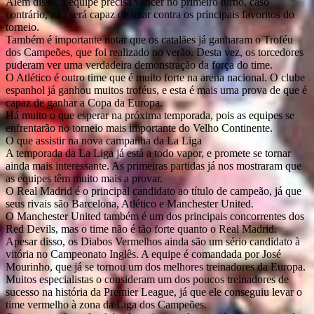
Além disso, a equipe precisa vencer no primeiro turno, caso
contrário, não será capaz de lutar contra os principais favoritos do
torneio.
Também é importante notar que os catalães já ganharam o Troféu
dos Campeões, que foi realizado no verão. Desta vez, os torcedores
puderam ver uma verdadeira demonstração da força do time.
O Atlético é outro time que é muito forte na arena nacional. O clube
espanhol já ganhou muitos troféus, e esta é mais uma prova de que é
capaz de ganhar a Copa da Europa.
Há muito o que esperar na próxima temporada, pois as equipes se
enfrentarão no torneio mais importante do Velho Continente.
O que assistir na nova campanha da La Liga
A temporada da La Liga já está a todo vapor, e promete se tornar
ainda mais interessante. As primeiras partidas já nos mostraram que
as equipes têm muito mais a provar.
O Real Madrid é o principal candidato ao título de campeão, já que
seus rivais são Barcelona, Atlético e Manchester United.
O Manchester United também é um dos principais concorrentes dos
Red Devils, mas o time não é tão forte quanto o Real Madrid.
Apesar disso, os Diabos Vermelhos ainda são um sério candidato à
vitória no Campeonato Inglês. A equipe é comandada por José
Mourinho, que já se tornou um dos melhores treinadores da Europa.
Muitos especialistas o consideram um dos poucos treinadores de
sucesso na história da Premier League, já que ele conseguiu levar o
time vermelho à zona da Liga dos Campeões.