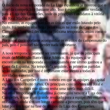
O início da nova temporada da La Liga espanhola já mostrou que o
nível da competição é bastante alto. Isso é especialmente verdade
para a Liga dos Campeões, onde os principais candidatos à vitória
são Real Madrid e Barcelona.
No entanto, as equipes não são as únicas que estão lutando pelo
título. Há também uma briga pelas vagas na zona da Copa dos
Campeões. Isso será decidido na próxima temporada, assim como o
seguinte.
Por isso é tão importante acompanhar os eventos do campeonato do
país, pois é possível não perder nada importante.
A nova temporada promete ser interessante, já que os principais
rivais de Madri são Barcelona e Atlético. As equipes já se
encontraram na temporada anterior, quando este último ganhou a
Copa da Espanha. Na temporada seguinte, as primeiras partidas
serão realizadas, por isso é importante estar atento a todas as
novidades e eventos.
A Liga dos Campeões é outro torneio em que as equipes da capital
espanhola são muito fortes. Os principais concorrentes são Real e
Barcelona, embora este último tenha uma tarefa mais difícil.
Na atual temporada, o Barcelona já conseguiu vencer a Liga dos
Campeões, o que é um grande resultado para a equipe. No entanto,
os catalães ainda têm um longo caminho a percorrer, pois têm que
lutar por um lugar na fase de grupos da Liga dos Campeões.